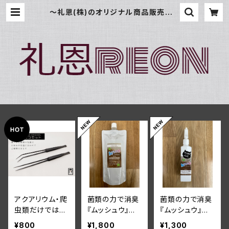
～礼恩(株)のオリジナル商品販売サイ
ト～
アクアリウム・爬
菌類の力で消臭
菌類の力で消臭
虫類だけではな
『ムッシュウ』詰
『ムッシュウ』ス
く多目的ピンセ
め替えボトル50
プレーボトル25
¥800
¥1,800
¥1,300