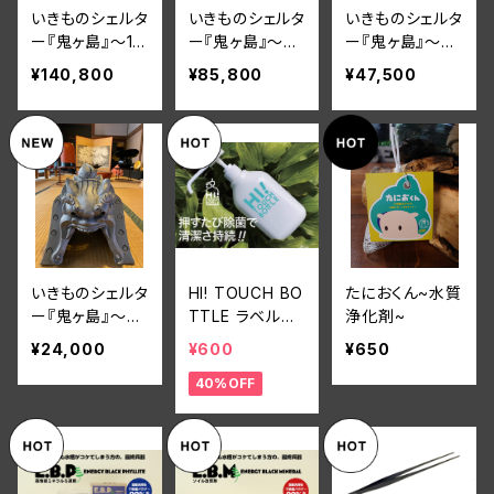
いきものシェルタ
いきものシェルタ
いきものシェルタ
ー『鬼ヶ島』～10
ー『鬼ヶ島』～８
ー『鬼ヶ島』～５
号サイズ編
号サイズ編
号サイズ編
¥140,800
¥85,800
¥47,500
いきものシェルタ
HI! TOUCH BO
たにおくん~水質
ー『鬼ヶ島』～4
TTLE ラベル付
浄化剤~
号サイズ編
き～プッシュ部
¥24,000
¥600
¥650
からも消毒液が
40%OFF
出で清潔～