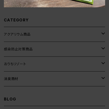
CATEGORY
アクアリウム商品
水草植え付け用品
感染防止対策商品
かりねっこBio
ピンセット
消毒・除菌スプレーボトル
おうちリゾート
かりねっこ
ホルダー
丸型
流木
飛沫飛散防止パーテーション
ピンセット
消臭商材
角度付き
肉球型
Lサイズ
角度付き
ガラスオブジェ
落花生の殻
BLOG
ストレート
Mサイズ
ストレート
天然流木とガラスSサイズ
E.Bシリーズ
バクテリア消臭剤